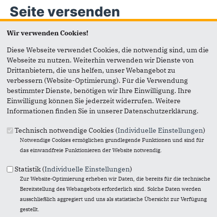
Seite versenden
Wir verwenden Cookies!
Vielen Dank, dass Sie die Inhalte unserer Homepage
weiterempfehlen.
Diese Webseite verwendet Cookies, die notwendig sind, um die
Webseite zu nutzen. Weiterhin verwenden wir Dienste von
Anmerkung: Ihre E-Mail-Adresse wird benötigt um die
Drittanbietern, die uns helfen, unser Webangebot zu
Personen, denen Sie die Seite weiterempfehlen, zu
verbessern (Website-Optimierung). Für die Verwendung
informieren, von wem die Empfehlung kommt, und dass es
bestimmter Dienste, benötigen wir Ihre Einwilligung. Ihre
kein Spam ist.
Einwilligung können Sie jederzeit widerrufen. Weitere
Informationen finden Sie in unserer Datenschutzerklärung.
Das mit * gekennzeichnete Feld ist ein Pflichtfeld.
Technisch notwendige Cookies (
Individuelle Einstellungen
)
Eigene E-Mail-Adresse
*
Notwendige Cookies ermöglichen grundlegende Funktionen und sind für
das einwandfreie Funktionieren der Website notwendig.
Eigener Name
*
Statistik (
Individuelle Einstellungen
)
Zur Website-Optimierung erheben wir Daten, die bereits für die technische
Bereitstellung des Webangebots erforderlich sind. Solche Daten werden
ausschließlich aggregiert und uns als statistische Übersicht zur Verfügung
Senden an
*
gestellt.