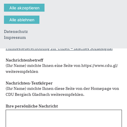
Datenschutz
Sie können mehrere Empfänger mit Komma getrennt eingeben.
Impressum
Sie leiten den folgenden Inhalt weiter
Hundesteuererhöhung zur Unzeit – falsches Sozialsignal
Nachrichtenbetreff
(Ihr Name) möchte Ihnen eine Seite von https://www.cdu.gl/
weiterempfehlen
Nachrichten-Textkörper
(Ihr Name) möchte Ihnen diese Seite von der Homepage von
CDU Bergisch Gladbach weiterempfehlen.
Ihre persönliche Nachricht