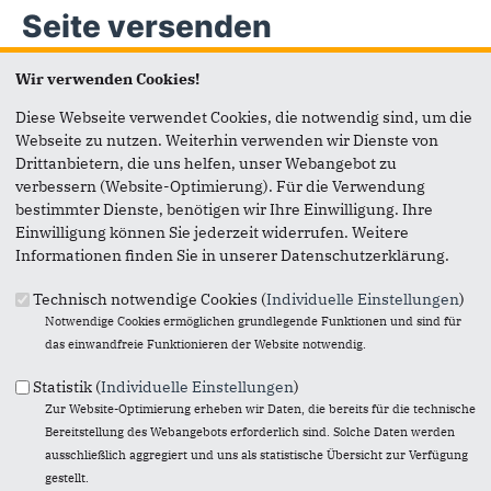
Seite versenden
Wir verwenden Cookies!
Vielen Dank, dass Sie die Inhalte unserer Homepage
weiterempfehlen.
Diese Webseite verwendet Cookies, die notwendig sind, um die
Webseite zu nutzen. Weiterhin verwenden wir Dienste von
Anmerkung: Ihre E-Mail-Adresse wird benötigt um die
Drittanbietern, die uns helfen, unser Webangebot zu
Personen, denen Sie die Seite weiterempfehlen, zu
verbessern (Website-Optimierung). Für die Verwendung
informieren, von wem die Empfehlung kommt, und dass es
bestimmter Dienste, benötigen wir Ihre Einwilligung. Ihre
kein Spam ist.
Einwilligung können Sie jederzeit widerrufen. Weitere
Informationen finden Sie in unserer Datenschutzerklärung.
Das mit * gekennzeichnete Feld ist ein Pflichtfeld.
Technisch notwendige Cookies (
Individuelle Einstellungen
)
Eigene E-Mail-Adresse
*
Notwendige Cookies ermöglichen grundlegende Funktionen und sind für
das einwandfreie Funktionieren der Website notwendig.
Eigener Name
*
Statistik (
Individuelle Einstellungen
)
Zur Website-Optimierung erheben wir Daten, die bereits für die technische
Bereitstellung des Webangebots erforderlich sind. Solche Daten werden
Senden an
*
ausschließlich aggregiert und uns als statistische Übersicht zur Verfügung
gestellt.