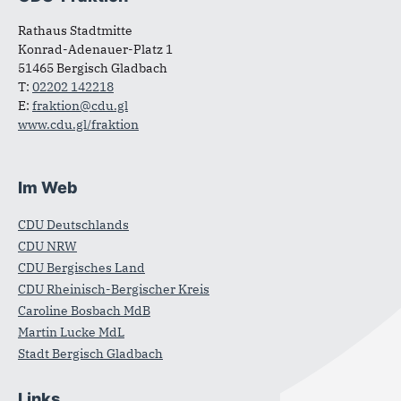
Rathaus Stadtmitte
Konrad-Adenauer-Platz 1
51465 Bergisch Gladbach
T:
02202 142218
E:
fraktion@cdu.gl
www.cdu.gl/fraktion
Im Web
CDU Deutschlands
CDU NRW
CDU Bergisches Land
CDU Rheinisch-Bergischer Kreis
Caroline Bosbach MdB
Martin Lucke MdL
Stadt Bergisch Gladbach
Links