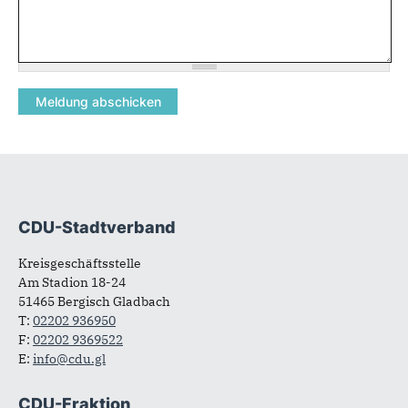
CDU-Stadtverband
Fußbereich
Kreisgeschäftsstelle
Am Stadion 18-24
51465 Bergisch Gladbach
T:
02202 936950
F:
02202 9369522
E:
info@cdu.gl
CDU-Fraktion