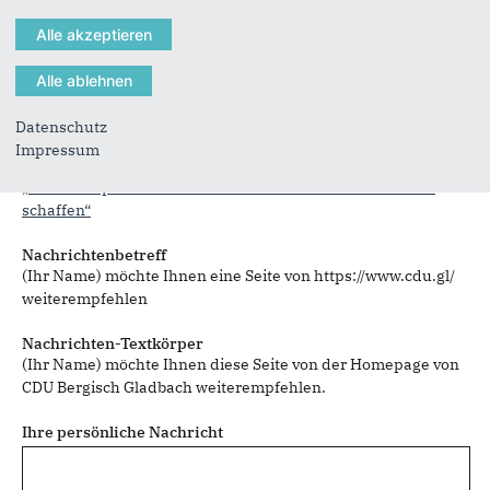
Sie können mehrere Empfänger mit Komma getrennt eingeben.
Datenschutz
Impressum
Sie leiten den folgenden Inhalt weiter
„Statt Radspur an der Buddestraße sichere Fahrradroute
schaffen“
Nachrichtenbetreff
(Ihr Name) möchte Ihnen eine Seite von https://www.cdu.gl/
weiterempfehlen
Nachrichten-Textkörper
(Ihr Name) möchte Ihnen diese Seite von der Homepage von
CDU Bergisch Gladbach weiterempfehlen.
Ihre persönliche Nachricht