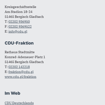
Fußbereich
Kreisgeschäftsstelle
Am Stadion 18-24
51465 Bergisch Gladbach
T:
02202 936950
F:
02202 9369522
E:
info@cdu.gl
CDU-Fraktion
Rathaus Stadtmitte
Konrad-Adenauer-Platz 1
51465 Bergisch Gladbach
T:
02202 142218
E:
fraktion@cdu.gl
www.cdu.gl/fraktion
Im Web
CDU Deutschlands