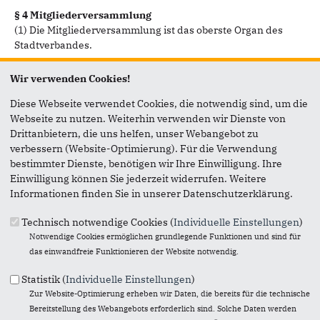
§ 4 Mitgliederversammlung
(1) Die Mitgliederversammlung ist das oberste Organ des
Stadtverbandes.
(2) Die Mitgliederversammlung besteht aus allen Mitgliedern.
Wir verwenden Cookies!
(3) Die Mitgliederversammlung beschließt
Diese Webseite verwendet Cookies, die notwendig sind, um die
Webseite zu nutzen. Weiterhin verwenden wir Dienste von
a) über alle das Interesse des Stadtverbandes berührenden
Drittanbietern, die uns helfen, unser Webangebot zu
Angelegenheiten von grundsätzlicher Bedeutung,
verbessern (Website-Optimierung). Für die Verwendung
insbesondere über die Richtlinien für die örtliche
bestimmter Dienste, benötigen wir Ihre Einwilligung. Ihre
Kommunalpolitik.
Einwilligung können Sie jederzeit widerrufen. Weitere
b) auf Vorschlag des Stadtverbandsvorstandes über die
Informationen finden Sie in unserer Datenschutzerklärung.
Verleihung der Ehrenmitgliedschaft an besonders verdiente
Mitglieder. Sie kann einem ausgeschiedenen Vorsitzenden in
Technisch notwendige Cookies (
Individuelle Einstellungen
)
Verbindung mit der Ehrenmitgliedschaft den Titel eines
Notwendige Cookies ermöglichen grundlegende Funktionen und sind für
Ehrenvorsitzenden zusprechen. Die Ehrenmitgliedschaft
das einwandfreie Funktionieren der Website notwendig.
und/oder der Ehrenvorsitz kann nur lebenden Personen
Statistik (
Individuelle Einstellungen
)
verliehen werden. Sie haben dieselben Rechte und Pflichten
Zur Website-Optimierung erheben wir Daten, die bereits für die technische
wie andere Mitglieder, besondere Rechte und Pflichten
Bereitstellung des Webangebots erforderlich sind. Solche Daten werden
werden hierdurch nicht begründet. Die Ehrenmitgliedschaft