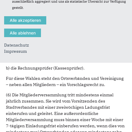
ausschließlich aggregiert und uns als statistische Übersicht zur Verfügung
und/oder der Ehrenvorsitz erlöschen durch Verzicht oder
gestellt.
Aberkennung durch den Vorstand wegen unwürdigen
Verhaltens.
(4) Die Mitgliederversammlung nimmt die vom Vorstand und
die von der Ratsfraktion zu erstattenden Berichte zur
Kenntnis.
Datenschutz
(5) Die Mitgliederversammlung wählt:
Impressum
a) die Mitglieder des Stadtverbandsvorstandes,
b) die Rechnungsprüfer (Kassenprüfer).
Für diese Wahlen steht den Ortsverbänden und Vereinigung
– neben allen Mitgliedern – ein Vorschlagsrecht zu.
(6) Die Mitgliederversammlung tritt mindestens einmal
jährlich zusammen. Sie wird vom Vorsitzenden des
Stadtverbandes mit einer zweiwöchigen Ladungsfrist
einberufen und geleitet. Eine außerordentliche
Mitgliederversammlung muss binnen einer Woche mit einer
7-tägigen Einladungsfrist einberufen werden, wenn dies von