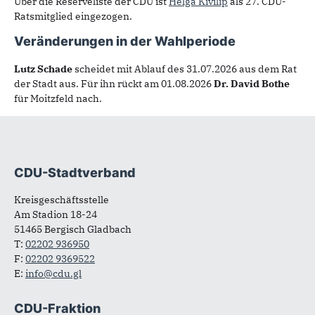
Über die Reserveliste der CDU ist
Helga Kivilip
als 27. CDU-
Ratsmitglied eingezogen.
Veränderungen in der Wahlperiode
Lutz Schade
scheidet mit Ablauf des 31.07.2026 aus dem Rat
der Stadt aus. Für ihn rückt am 01.08.2026
Dr. David Bothe
für Moitzfeld nach.
CDU-Stadtverband
Fußbereich
Kreisgeschäftsstelle
Am Stadion 18-24
51465 Bergisch Gladbach
T:
02202 936950
F:
02202 9369522
E:
info@cdu.gl
CDU-Fraktion