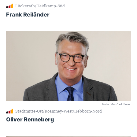
Lückerath/Heidkamp-Süd
Frank Reiländer
Foto: Manfred Esser
Stadtmitte-Ost/Roamney-West/Hebborn-Nord
Oliver Renneberg