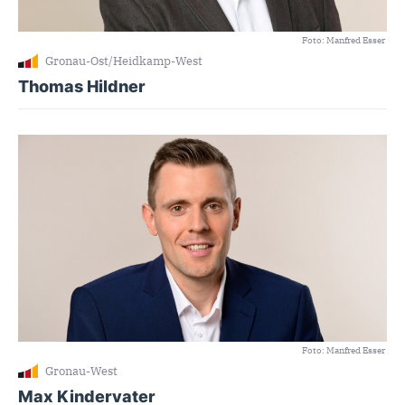
Foto: Manfred Esser
Gronau-Ost/Heidkamp-West
Thomas Hildner
Foto: Manfred Esser
Gronau-West
Max Kindervater