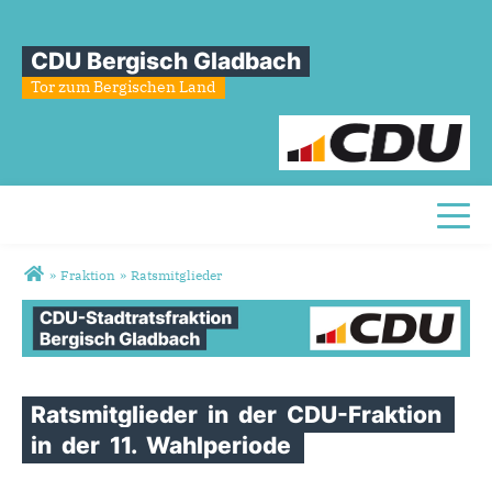
CDU Bergisch Gladbach
Tor zum Bergischen Land
Toggl
Sie sind hier
»
Fraktion
»
Ratsmitglieder
Fraktionsmitglieder
Ratsmitglieder
in
der
CDU-Fraktion
in
der
11.
Wahlperiode