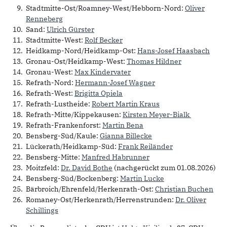
Stadtmitte-Ost/Roamney-West/Hebborn-Nord:
Oliver
Renneberg
Sand:
Ulrich Gürster
Stadtmitte-West:
Rolf Becker
Heidkamp-Nord/Heidkamp-Ost:
Hans-Josef Haasbach
Gronau-Ost/Heidkamp-West:
Thomas Hildner
Gronau-West:
Max Kindervater
Refrath-Nord:
Hermann-Josef Wagner
Refrath-West:
Brigitta Opiela
Refrath-Lustheide:
Robert Martin Kraus
Refrath-Mitte/Kippekausen:
Kirsten Meyer-Bialk
Refrath-Frankenforst:
Martin Bena
Bensberg-Süd/Kaule:
Gianna Billecke
Lückerath/Heidkamp-Süd:
Frank Reiländer
Bensberg-Mitte:
Manfred Habrunner
Moitzfeld:
Dr. David Bothe
(nachgerückt zum 01.08.2026)
Bensberg-Süd/Bockenberg:
Martin Lucke
Bärbroich/Ehrenfeld/Herkenrath-Ost:
Christian Buchen
Romaney-Ost/Herkenrath/Herrenstrunden:
Dr. Oliver
Schillings