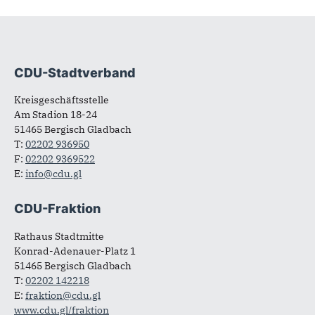
CDU-Stadtverband
Fußbereich
Kreisgeschäftsstelle
Am Stadion 18-24
51465 Bergisch Gladbach
T:
02202 936950
F:
02202 9369522
E:
info@cdu.gl
CDU-Fraktion
Rathaus Stadtmitte
Konrad-Adenauer-Platz 1
51465 Bergisch Gladbach
T:
02202 142218
E:
fraktion@cdu.gl
www.cdu.gl/fraktion