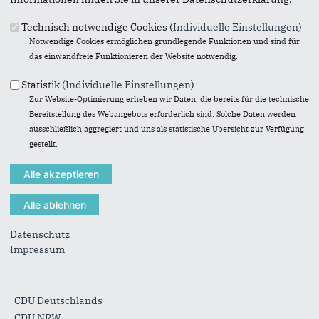
Kreisgeschäftsstelle
Am Stadion 18-24
Technisch notwendige Cookies (
Individuelle Einstellungen
)
51465 Bergisch Gladbach
Notwendige Cookies ermöglichen grundlegende Funktionen und sind für
T:
02202 936950
das einwandfreie Funktionieren der Website notwendig.
F:
02202 9369522
E:
info@cdu.gl
Statistik (
Individuelle Einstellungen
)
Zur Website-Optimierung erheben wir Daten, die bereits für die technische
Bereitstellung des Webangebots erforderlich sind. Solche Daten werden
CDU-Fraktion
ausschließlich aggregiert und uns als statistische Übersicht zur Verfügung
gestellt.
Rathaus Stadtmitte
Konrad-Adenauer-Platz 1
51465 Bergisch Gladbach
T:
02202 142218
E:
fraktion@cdu.gl
www.cdu.gl/fraktion
Datenschutz
Impressum
Im Web
CDU Deutschlands
CDU NRW