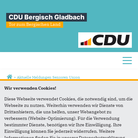
CDU Bergisch Gladbach
Tor zum Bergischen Land
Toggl
Sie sind hier
»
Aktuelle Meldungen Senioren Union
Wir verwenden Cookies!
Aktuelle
Meldungen
Senioren
Union
Diese Webseite verwendet Cookies, die notwendig sind, um die
Webseite zu nutzen. Weiterhin verwenden wir Dienste von
Drittanbietern, die uns helfen, unser Webangebot zu
verbessern (Website-Optimierung). Für die Verwendung
bestimmter Dienste, benötigen wir Ihre Einwilligung. Ihre
CDU-Stadtverband
Fußbereich
Einwilligung können Sie jederzeit widerrufen. Weitere
Informationen finden Sie in unserer Datenschutzerklärung.