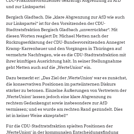
CDU-Fraktionsvorsitzender bekräftigt Abgrenzung zu AfD
und zur Linkspartei
Bergisch Gladbach. Die „klare Abgrenzung zur AfD wie auch
zur Linkspartei“ ist für den Vorsitzenden der CDU-
Stadtratsfraktion Bergisch Gladbach „unverrückbar“. Mit
diesen Worten reagiert Dr. Michael Metten nach der
Rückzugserklärung der CDU-Bundesvorsitzenden Annegret
Kramp-Karrenbauer und den Vorgängen in Thüringen auf
vermehrte Nachfragen, wie es die CDU-Stadtratsfraktion mit
ihrer künftigen Ausrichtung hält.
In seiner Stellungnahme
geht Metten auch auf die „WerteUnion“ ein.
Dazu bemerkt er: „Das Ziel der ‚WerteUnion‘ war es zunächst,
die konservativen Positionen im parteiinternen Diskurs
stärker zu betonen. Einzelne Äußerungen von Vertretern der
‚WerteUnion‘ lassen jedoch eine klare Abgrenzung zu
rechtem Gedankengut sowie insbesondere zur AfD
vermissen; und es wurde am rechten Rand gezündelt. Dies
ist in keiner Weise akzeptabel!“
Für die CDU-Stadtratsfraktion spielten Positionen der
‚WerteUnion‘ in der kommunalen Entscheidungsfindung