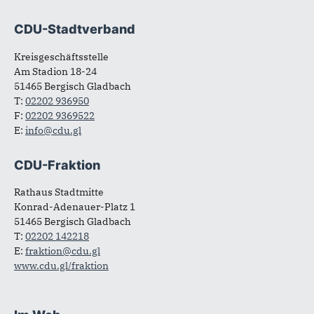
CDU-Stadtverband
Fußbereich
Kreisgeschäftsstelle
Am Stadion 18-24
51465 Bergisch Gladbach
T:
02202 936950
F:
02202 9369522
E:
info@cdu.gl
CDU-Fraktion
Rathaus Stadtmitte
Konrad-Adenauer-Platz 1
51465 Bergisch Gladbach
T:
02202 142218
E:
fraktion@cdu.gl
www.cdu.gl/fraktion