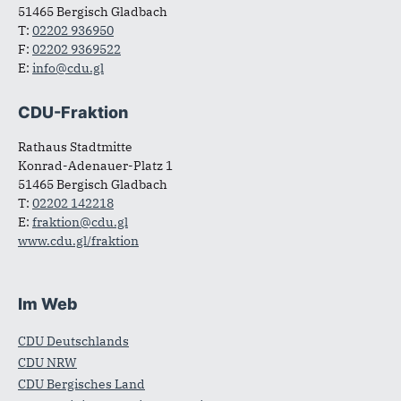
51465 Bergisch Gladbach
T:
02202 936950
F:
02202 9369522
E:
info@cdu.gl
CDU-Fraktion
Rathaus Stadtmitte
Konrad-Adenauer-Platz 1
51465 Bergisch Gladbach
T:
02202 142218
E:
fraktion@cdu.gl
www.cdu.gl/fraktion
Im Web
CDU Deutschlands
CDU NRW
CDU Bergisches Land