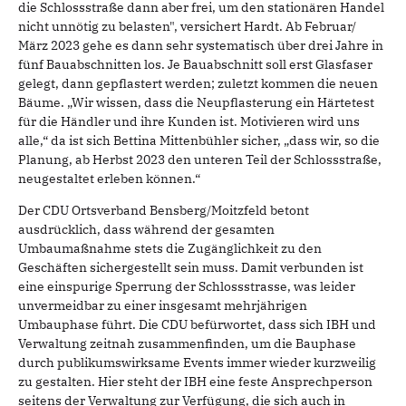
die Schlossstraße dann aber frei, um den stationären Handel
nicht unnötig zu belasten", versichert Hardt. Ab Februar/
März 2023 gehe es dann sehr systematisch über drei Jahre in
fünf Bauabschnitten los. Je Bauabschnitt soll erst Glasfaser
gelegt, dann gepflastert werden; zuletzt kommen die neuen
Bäume. „Wir wissen, dass die Neupflasterung ein Härtetest
für die Händler und ihre Kunden ist. Motivieren wird uns
alle,“ da ist sich Bettina Mittenbühler sicher, „dass wir, so die
Planung, ab Herbst 2023 den unteren Teil der Schlossstraße,
neugestaltet erleben können.“
Der CDU Ortsverband Bensberg/Moitzfeld betont
ausdrücklich, dass während der gesamten
Umbaumaßnahme stets die Zugänglichkeit zu den
Geschäften sichergestellt sein muss. Damit verbunden ist
eine einspurige Sperrung der Schlossstrasse, was leider
unvermeidbar zu einer insgesamt mehrjährigen
Umbauphase führt. Die CDU befürwortet, dass sich IBH und
Verwaltung zeitnah zusammenfinden, um die Bauphase
durch publikumswirksame Events immer wieder kurzweilig
zu gestalten. Hier steht der IBH eine feste Ansprechperson
seitens der Verwaltung zur Verfügung, die sich auch in