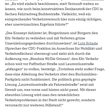
ist. „Es wird einfach beschlossen, statt Vernunft walten zu
lassen, wie noch beim konstruktiven Denkanstoß der CDU in
Sachen Fahrradweg Buddestraße. Vielleicht, weil ein
entsprechender Verkehrsversuch hier zum einzig richtigen,
aber unerwünschten Ergebnis führte?“
„Das Konzept dahinter ist, Bürgerinnen und Bürgern den
Kfz-Verkehr zu verleiden und mit Verboten grüne
Umerziehungsgedanken durchzusetzen“, ist
Lutz Schade
(Sprecher der CDU-Fraktion im Ausschuss für Mobilität und
Verkehrsflächen) überzeugt und sieht sich durch die
Äußerung von „Bündnis 90/Die Grünen“, den Kfz-Verkehr
schon weit vor Paffrather Straße und Laurentiusstraße
„abfangen“ zu wollen, bestätigt. „Trotzdem steht außer Frage,
dass eine Ableitung des Verkehrs über den Buchmühlen-
Parkplatz nicht funktioniert. Die politisch grün geprägte
Lösung „Laurentiusstraße als Fahrradstraße“ setzt mit
Gewalt um, was vorne und hinten nicht passt. Mit dieser
absurden Lösung wird man den tatsächlichen
Verkehrsproblemen in der Stadt nicht gerecht, sondern
verursacht nur weiteren Stillstand!“