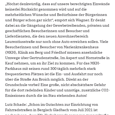
„Höchst denkwürdig, dass auf unsere berechtigten Einwände
keinerlei Rücksicht genommen wird und auf die
mehrheitlichen Wünsche und Bedürfnisse der Bürgerinnen
und Bürger schon gar nicht“, empört sich Wagner. Er denkt
dabei an die Gängelung der Gewebetreibenden, privaten und
geschäftlichen Besucherinnen und Besucher und
Lieferdiensten, die den neuen Anwohnerbereich
Laurentiusstraße nur noch ohne Auto erreichen sollen. Viele
Besucherinnen und Besucher von Marienkrankenhaus
(MKH), Klinik am Berg und Friedhof müssen ansehnliche
Umwege über Gertrudenstraße, Im Aspert und Hornstraße in
Kauf nehmen, um an ihr Ziel zu kommen. Für das MKH-
Parkhaus mit seinen rund 300 täglich mehrfach stark
frequentierten Plätzen ist die Ein- und Ausfahrt nur noch
über die Straße Am Broich möglich. Direkt an der
Grundschule vorbei! Eine große, nicht abschätzbare Gefahr
für die dort radelnden Kinder und unnötige, zusätzliche CO2-
Emissionen durch die im Stau stehenden Autos!
Lutz Schade: „Schon im Gutachten zur Einrichtung von
Fahrradstraßen in Bergisch Gladbach vom Juli 2021 ist