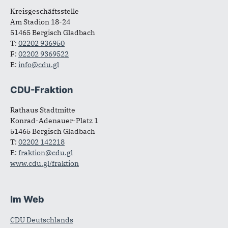
Kreisgeschäftsstelle
Am Stadion 18-24
51465 Bergisch Gladbach
T:
02202 936950
F:
02202 9369522
E:
info@cdu.gl
CDU-Fraktion
Rathaus Stadtmitte
Konrad-Adenauer-Platz 1
51465 Bergisch Gladbach
T:
02202 142218
E:
fraktion@cdu.gl
www.cdu.gl/fraktion
Im Web
CDU Deutschlands