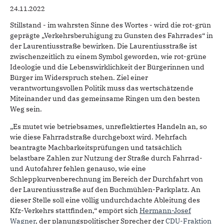
24.11.2022
Stillstand - im wahrsten Sinne des Wortes - wird die rot-grün
geprägte „Verkehrsberuhigung zu Gunsten des Fahrrades“ in
der Laurentiusstraße bewirken. Die Laurentiusstraße ist
zwischenzeitlich zu einem Symbol geworden, wie rot-grüne
Ideologie und die Lebenswirklichkeit der Bürgerinnen und
Bürger im Widerspruch stehen. Ziel einer
verantwortungsvollen Politik muss das wertschätzende
Miteinander und das gemeinsame Ringen um den besten
Weg sein.
„Es mutet wie betriebsames, unreflektiertes Handeln an, so
wie diese Fahrradstraße durchgeboxt wird. Mehrfach
beantragte Machbarkeitsprüfungen und tatsächlich
belastbare Zahlen zur Nutzung der Straße durch Fahrrad-
und Autofahrer fehlen genauso, wie eine
Schleppkurvenberechnung im Bereich der Durchfahrt von
der Laurentiusstraße auf den Buchmühlen-Parkplatz. An
dieser Stelle soll eine völlig undurchdachte Ableitung des
Kfz-Verkehrs stattfinden,“ empört sich
Hermann-Josef
Wagner
, der planungspolitischer Sprecher der
CDU-Fraktion