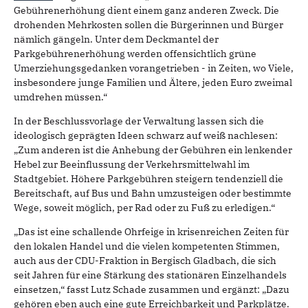
Gebührenerhöhung dient einem ganz anderen Zweck. Die
drohenden Mehrkosten sollen die Bürgerinnen und Bürger
nämlich gängeln. Unter dem Deckmantel der
Parkgebührenerhöhung werden offensichtlich grüne
Umerziehungsgedanken vorangetrieben - in Zeiten, wo Viele,
insbesondere junge Familien und Ältere, jeden Euro zweimal
umdrehen müssen.“
In der Beschlussvorlage der Verwaltung lassen sich die
ideologisch geprägten Ideen schwarz auf weiß nachlesen:
„Zum anderen ist die Anhebung der Gebühren ein lenkender
Hebel zur Beeinflussung der Verkehrsmittelwahl im
Stadtgebiet. Höhere Parkgebühren steigern tendenziell die
Bereitschaft, auf Bus und Bahn umzusteigen oder bestimmte
Wege, soweit möglich, per Rad oder zu Fuß zu erledigen.“
„Das ist eine schallende Ohrfeige in krisenreichen Zeiten für
den lokalen Handel und die vielen kompetenten Stimmen,
auch aus der CDU-Fraktion in Bergisch Gladbach, die sich
seit Jahren für eine Stärkung des stationären Einzelhandels
einsetzen,“ fasst Lutz Schade zusammen und ergänzt: „Dazu
gehören eben auch eine gute Erreichbarkeit und Parkplätze.