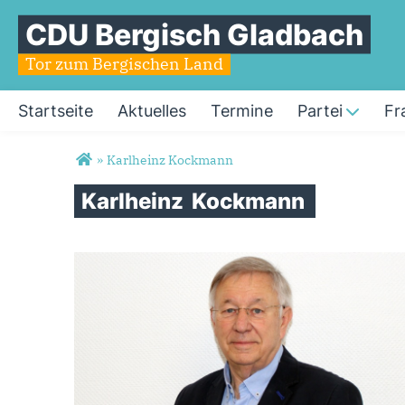
CDU Bergisch Gladbach
Tor zum Bergischen Land
Startseite
Aktuelles
Termine
Partei
Fr
Sie sind hier
»
Karlheinz Kockmann
Karlheinz
Kockmann