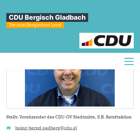
Sie sind hier
»
Heinz-Bernd Padberg
CDU Bergisch Gladbach
Heinz-Bernd
Padberg
Tor zum Bergischen Land
Toggl
Stellv. Vorsitzender des CDU-OV Stadtmitte, S.B. Ratsfraktion
heinz-bernd.padberg@cdu.gl