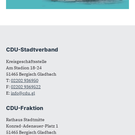
CDU-Stadtverband
Fußbereich
Kreisgeschäftsstelle
Am Stadion 18-24
51465 Bergisch Gladbach
T:
02202 936950
F:
02202 9369522
E:
info@cdu.gl
CDU-Fraktion
Rathaus Stadtmitte
Konrad-Adenauer-Platz 1
51465 Bergisch Gladbach