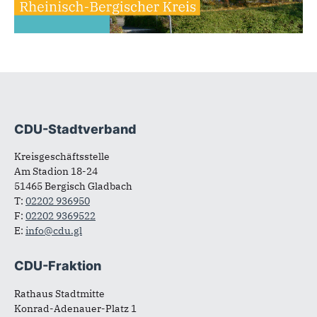
CDU-Stadtverband
Fußbereich
Kreisgeschäftsstelle
Am Stadion 18-24
51465 Bergisch Gladbach
T:
02202 936950
F:
02202 9369522
E:
info@cdu.gl
CDU-Fraktion
Rathaus Stadtmitte
Konrad-Adenauer-Platz 1