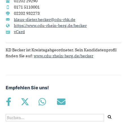
02202 29290
0171 5110001
02202 932273
klaus-dieter.becker@cdu-rbk.de
https://www.cdu-rhein-berg.de/becker
vCard
KD Becker ist
Kreistagabgeordneter. Sein Kandidatenprofil
finden Sie auf:
www.cdu-rhein-berg.de/becker
Empfehlen Sie uns!
Suchformular
Suche